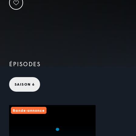
ÉPISODES
SAISON 6
Bande-annonce