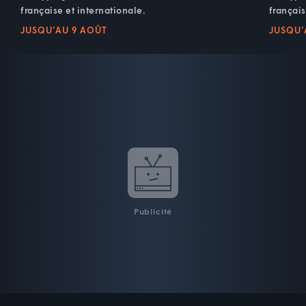
française et internationale.
français
JUSQU’AU 9 AOÛT
JUSQU’
Publicité