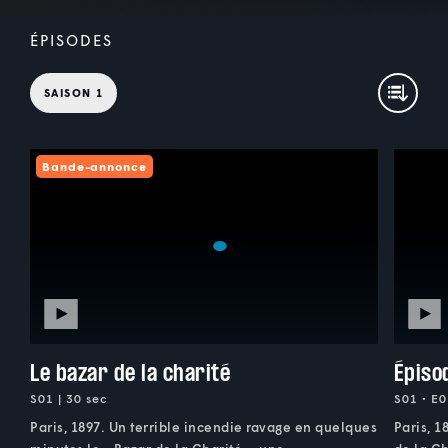
ÉPISODES
SAISON 1
Bande-annonce
Le bazar de la charité
Épiso
S01 | 30 sec
S01 • E0
Paris, 1897. Un terrible incendie ravage en quelques
Paris, 1