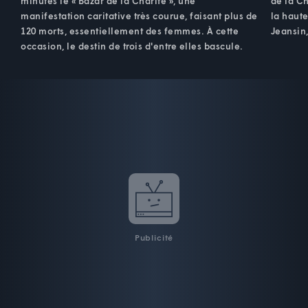
minutes le « Bazar de la Charité », une
de la Ch
manifestation caritative très courue, faisant plus de
la haute
120 morts, essentiellement des femmes. À cette
Jeansin,
occasion, le destin de trois d'entre elles bascule.
Publicité