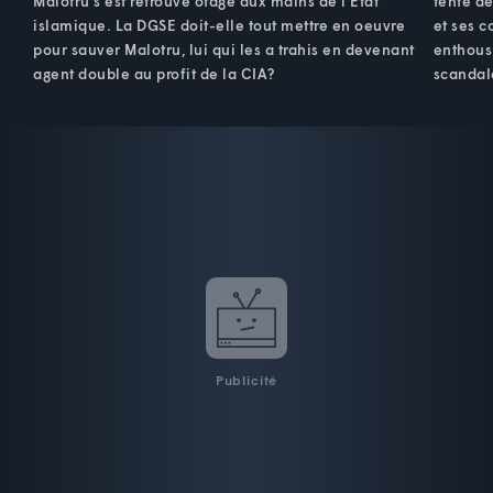
Malotru s'est retrouvé otage aux mains de l'État
tente de
islamique. La DGSE doit-elle tout mettre en oeuvre
et ses c
pour sauver Malotru, lui qui les a trahis en devenant
enthousi
agent double au profit de la CIA?
scandale
Publicité