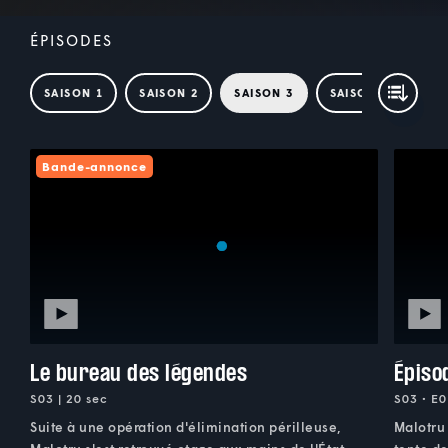
ÉPISODES
SAISON 1
SAISON 2
SAISON 3
SAISON 4
SAI
Bande-annonce
Le bureau des légendes
Épiso
S03 | 20 sec
S03 • E0
Suite à une opération d'élimination périlleuse,
Malotru