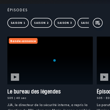
ÉPISODES
SAISON 1
SAISON 2
SAISON 3
SAISON 4
SAI
Bande-annonce
Le bureau des légendes
Épiso
S05 | 40 sec
S05 • E0
JJA, le directeur de la sécurité interne, a repris la
La parut