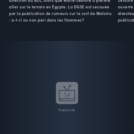
direction du BDL, alors que Marie-Jeanne a préféré
Ukraine
aller sur le terrain en Égypte. La DGSE est secouée
ouverte 
par la publication de rumeurs sur le sort de Malotru
directeu
: a-t-il ou non péri dans les flammes?
publicat
Publicité