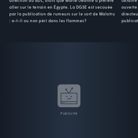
direction du BDL, alors que Marie-Jeanne a préféré
Ukraine
aller sur le terrain en Égypte. La DGSE est secouée
ouverte 
par la publication de rumeurs sur le sort de Malotru
directeu
: a-t-il ou non péri dans les flammes?
publicat
Publicité