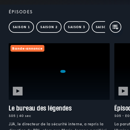
ÉPISODES
SAISON 1
SAISON 2
SAISON 3
SAISON 4
SAI
Bande-annonce
Le bureau des légendes
Épiso
S05 | 40 sec
S05 • E0
JJA, le directeur de la sécurité interne, a repris la
La parut