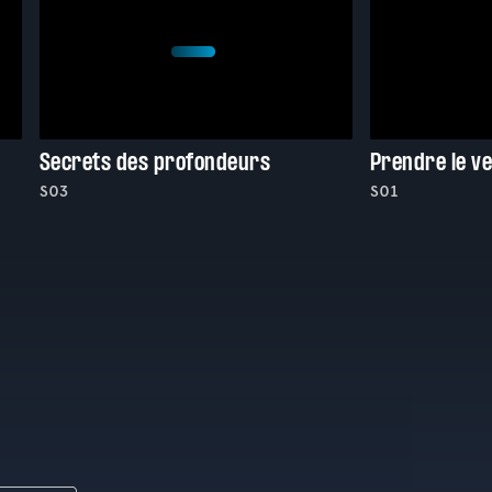
Secrets des profondeurs
Prendre le v
S03
S01