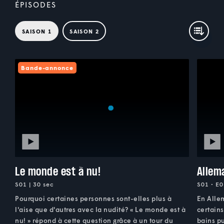
ÉPISODES
SAISON 1
SAISON 2
Bande-annonce
Le monde est à nu!
Allem
S01 | 30 sec
S01 • E0
Pourquoi certaines personnes sont-elles plus à
En Alle
l'aise que d'autres avec la nudité? « Le monde est à
certains
nu! » répond à cette question grâce à un tour du
bains pu