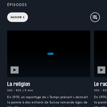
ÉPISODES
SAISON 1
La religion
Le ra
S01 • E01 | 5 min
S01 • E0
En 1970, un reportage de « Temps présent » donnait
En 1970,
la parole à des enfants de Suisse romande âgés de
la paro