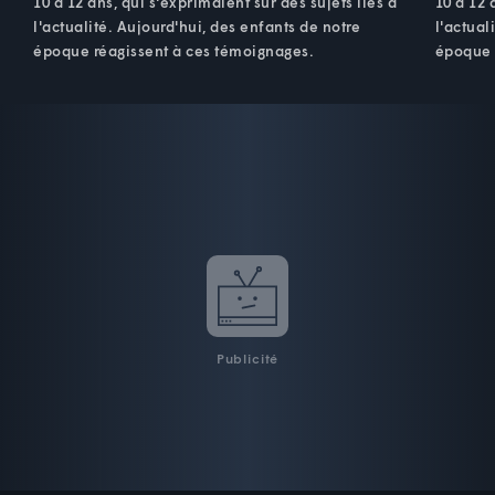
10 à 12 ans, qui s'exprimaient sur des sujets liés à
10 à 12 
l'actualité. Aujourd'hui, des enfants de notre
l'actual
époque réagissent à ces témoignages.
époque 
Publicité