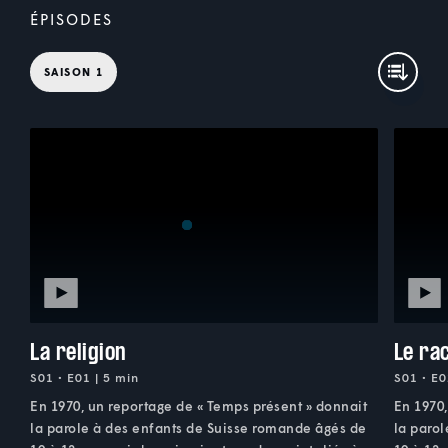
ÉPISODES
SAISON 1
La religion
Le ra
S01 • E01 | 5 min
S01 • E0
En 1970, un reportage de « Temps présent » donnait
En 1970,
la parole à des enfants de Suisse romande âgés de
la paro