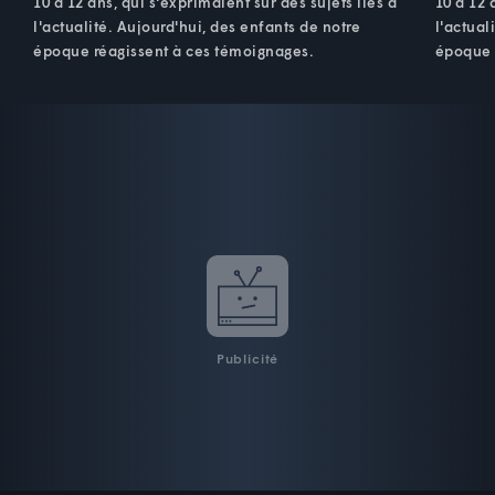
10 à 12 ans, qui s'exprimaient sur des sujets liés à
10 à 12 
l'actualité. Aujourd'hui, des enfants de notre
l'actual
époque réagissent à ces témoignages.
époque 
Publicité