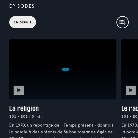
ÉPISODES
SAISON 1
La religion
Le ra
S01 • E01 | 5 min
S01 • E0
En 1970, un reportage de « Temps présent » donnait
En 1970,
la parole à des enfants de Suisse romande âgés de
la paro