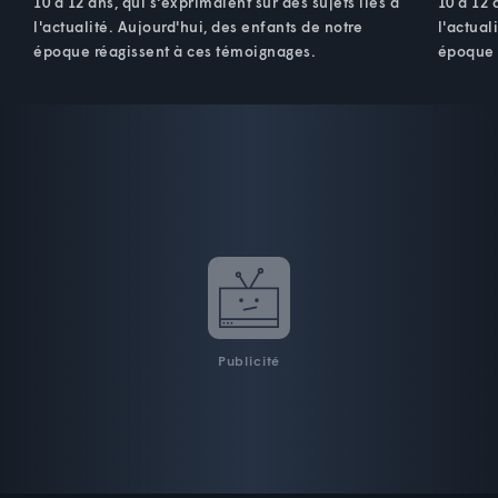
10 à 12 ans, qui s'exprimaient sur des sujets liés à
10 à 12 
l'actualité. Aujourd'hui, des enfants de notre
l'actual
époque réagissent à ces témoignages.
époque 
Publicité