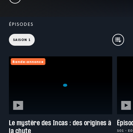
ÉPISODES
SAISON 1
Bande-annonce
Le mystère des Incas : des origines à
Épiso
la chute
S01 • E0