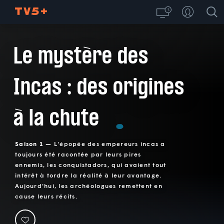
Le mystère des
Incas : des origines
à la chute
Saison 1 —
L'épopée des empereurs incas a
toujours été racontée par leurs pires
ennemis, les conquistadors, qui avaient tout
intérêt à tordre la réalité à leur avantage.
Aujourd'hui, les archéologues remettent en
cause leurs récits.