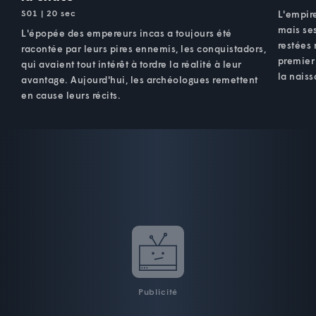
S01 | 20 sec
L'empire
mais ses
L'épopée des empereurs incas a toujours été
restées 
racontée par leurs pires ennemis, les conquistadors,
premier
qui avaient tout intérêt à tordre la réalité à leur
la nais
avantage. Aujourd'hui, les archéologues remettent
en cause leurs récits.
Publicité