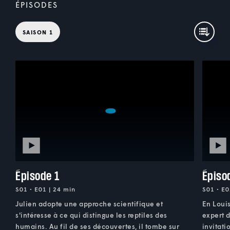
ÉPISODES
SAISON 1
Épisode 1
Épiso
S01 • E01 | 24 min
S01 • E0
Julien adopte une approche scientifique et
En Louis
s'intéresse à ce qui distingue les reptiles des
expert d
humains. Au fil de ses découvertes, il tombe sur
invitati