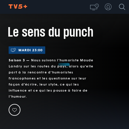
Le sens du punch
MARDI 23:00
Saison 3 —
Nous suivons l'humoriste Maude
Landry sur les routes du pays, alors qu'elle
part à la rencontre d'humoristes
francophones et les questionne sur leur
façon d'écrire, leur style, ce qui les
influence et ce qui les pousse à faire de
l'humour.