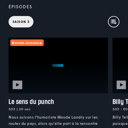
ÉPISODES
SAISON 3
Bande-annonce
Le sens du punch
Billy 
S03 | 20 sec
S03 • E0
Nous suivons l'humoriste Maude Landry sur les
Billy Te
routes du pays, alors qu'elle part à la rencontre
puisque