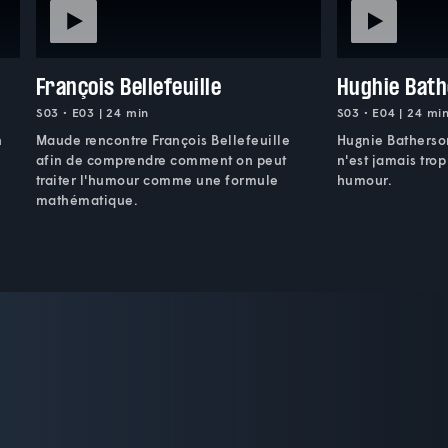
François Bellefeuille
Hughie Bat
S03 • E03 | 24 min
S03 • E04 | 24 mi
n
Maude rencontre François Bellefeuille
Hugnie Batherso
afin de comprendre comment on peut
n'est jamais trop
traiter l'humour comme une formule
humour.
mathématique.