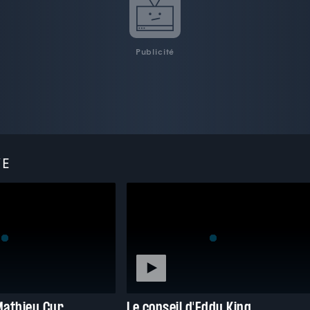
Publicité
VE
Mathieu Cyr
Le conseil d'Eddy King