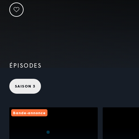
ÉPISODES
SAISON 3
Bande-annonce