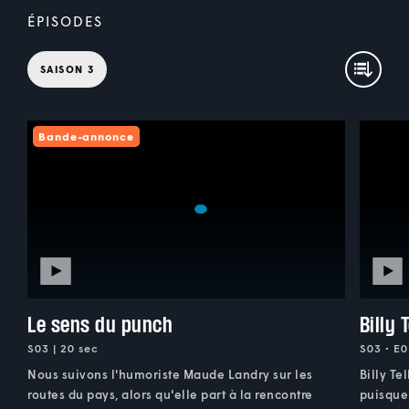
ÉPISODES
SAISON 3
Bande-annonce
Le sens du punch
Billy 
S03 | 20 sec
S03 • E0
Nous suivons l'humoriste Maude Landry sur les
Billy Te
routes du pays, alors qu'elle part à la rencontre
puisque