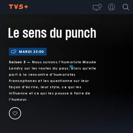
Le sens du punch
MARDI 23:00
Saison 3 —
Nous suivons l'humoriste Maude
Landry sur les routes du pays, alors qu'elle
part à la rencontre d'humoristes
francophones et les questionne sur leur
façon d'écrire, leur style, ce qui les
influence et ce qui les pousse à faire de
l'humour.