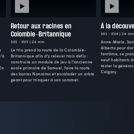
Retour aux racines en
À la découve
Colombie-Britannique
S01 • E04 | 24 mi
S01 • E03 | 24 min
Anne-Marie, Sam 
Alberta pour dor
u
Le trio prend la route de la Colombie-
fantôme, se pren
u'à
Britannique afin d'y relever trois défis :
neuf habitants d
construire un module de jeu à l'ancienne
tester la généros
 En
école primaire de Samuel, faire la route
Calgary.
des barres Nanaimo et escalader un arbre
géant pour trinquer à son sommet.