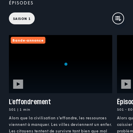
ÉPISODES
SAISON 1
Bande-annonce
L'effondrement
Épiso
S01 | 1 min
S01 • E0
Alors que la civilisation s'effondre, les ressources
Alors qu
viennent à manquer. Les villes deviennent un enfer.
caissier
Les citoyens tentent de survivre tant bien que mal
problèm