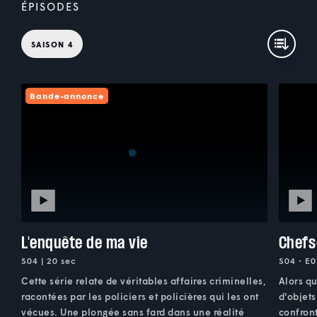
ÉPISODES
SAISON 4
Bande-annonce
L'enquête de ma vie
Chefs
S04 | 20 sec
S04 • E0
Cette série relate de véritables affaires criminelles,
Alors qu
racontées par les policiers et policières qui les ont
d'objets
vécues. Une plongée sans fard dans une réalité
confront