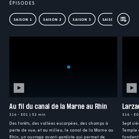
ÉPISODES
SAISON 1
SAISON 2
SAISON 3
SAISON 4
SAI
Au fil du canal de la Marne au Rhin
Larza
S16 • E01 | 52 min
S16 • E0
Des forêts, des vallées escarpées, des champs à
Sept siè
perte de vue, et au milieu, le canal de la Marne au
Temple c
Rhin, un ouvrage avant-gardiste qui permet de
fondent