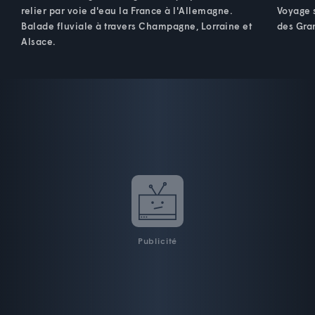
relier par voie d'eau la France à l'Allemagne.
Voyage s
Balade fluviale à travers Champagne, Lorraine et
des Gra
Alsace.
Publicité