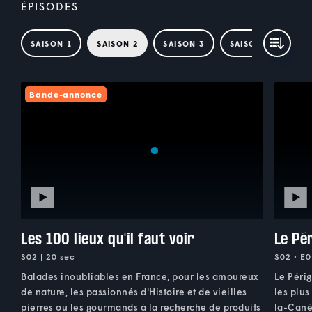
ÉPISODES
SAISON 1
SAISON 2
SAISON 3
SAISON 4
SAI
Bande-annonce
Les 100 lieux qu'il faut voir
Le Pé
S02 | 20 sec
S02 • E0
Balades inoubliables en France, pour les amoureux
Le Périg
de nature, les passionnés d'Histoire et de vieilles
les plu
pierres ou les gourmands à la recherche de produits
la-Cané