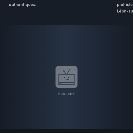
authentiques.
préhist
Léon-su
Publicité