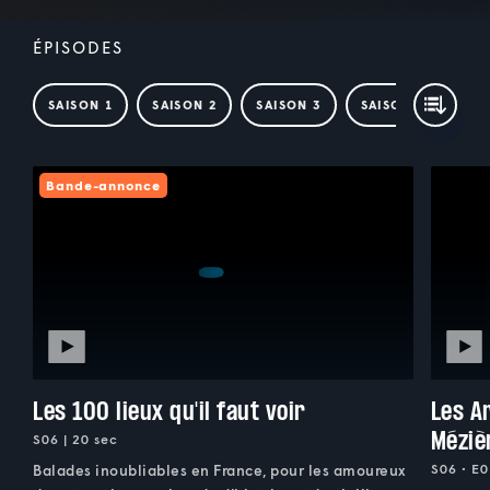
ÉPISODES
SAISON 1
SAISON 2
SAISON 3
SAISON 4
SAI
Bande-annonce
Les 100 lieux qu'il faut voir
Les A
Méziè
S06 | 20 sec
S06 • E0
Balades inoubliables en France, pour les amoureux