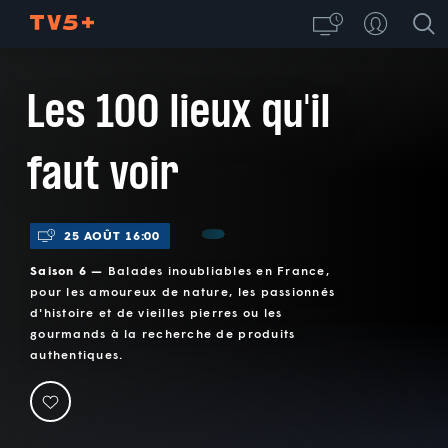
Les 100 lieux qu'il
faut voir
25 AOÛT 16:00
Saison 6 —
Balades inoubliables en France,
pour les amoureux de nature, les passionnés
d'histoire et de vieilles pierres ou les
gourmands à la recherche de produits
authentiques.