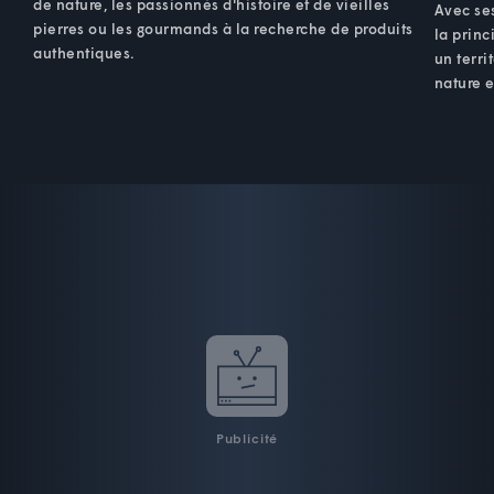
de nature, les passionnés d'histoire et de vieilles
Avec ses
pierres ou les gourmands à la recherche de produits
la princ
authentiques.
un terri
nature e
Publicité