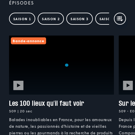
ÉPISODES
SAISON 1
SAISON 2
SAISON 3
SAISON 4
SAI
Bande-annonce
Les 100 lieux qu'il faut voir
Sur l
S09 | 20 sec
S09 • E0
Balades inoubliables en France, pour les amoureux
Depuis l
de nature, les passionnés d'histoire et de vieilles
France 
pierres ou les gourmands à la recherche de produits
Compost