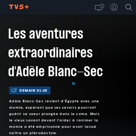
Les aventures
extraordinaires
d'Adèle Blanc-Sec
DEMAIN 01:45
Adèle Blanc-Sec revient d'Égypte avec une
momie, espérant que ses savoirs pourront
guérir sa soeur plongée dans le coma. Mais
le vieux savant devant l'aider à ranimer la
momie a été emprisonné pour avoir laissé
naître un ptérodactyle.