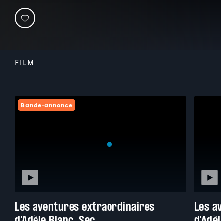
FILM
Bande-annonce
Les aventures extraordinaires
Les a
d'Adèle Blanc-Sec
d'Adè