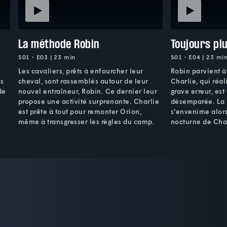
La méthode Robin
Toujours plu
S01 • E03 | 23 min
S01 • E04 | 23 mi
Les cavaliers, prêts à enfourcher leur
Robin parvient à
es
cheval, sont rassemblés autour de leur
Charlie, qui réa
de
nouvel entraîneur, Robin. Ce dernier leur
grave erreur, es
propose une activité surprenante. Charlie
désemparée. La r
est prête à tout pour remonter Orion,
s'envenime alors
même à transgresser les règles du camp.
nocturne de Char