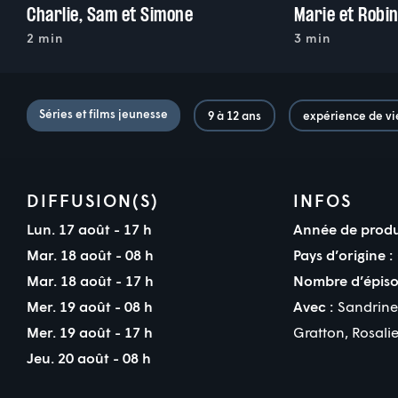
Charlie, Sam et Simone
Marie et Robi
2 min
3 min
Séries et films jeunesse
9 à 12 ans
expérience de vi
DIFFUSION(S)
INFOS
Lun. 17 août - 17 h
Année de produ
Mar. 18 août - 08 h
Pays d’origine :
Mar. 18 août - 17 h
Nombre d’épiso
Mer. 19 août - 08 h
Avec :
Sandrine
Mer. 19 août - 17 h
Gratton
,
Rosali
Jeu. 20 août - 08 h