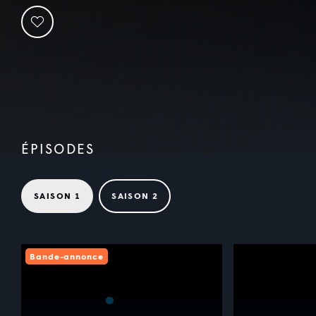
ÉPISODES
SAISON 1
SAISON 2
Bande-annonce