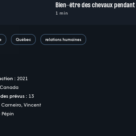
n
1 min
e
Québec
relations humaines
ction :
2021
Canada
des prévus :
13
 Carneiro
,
Vincent
e Pépin