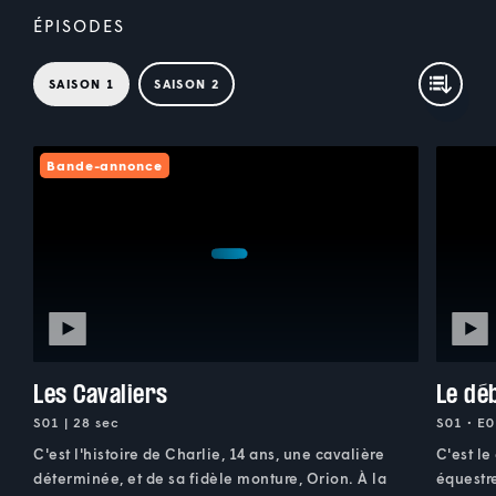
ÉPISODES
SAISON 1
SAISON 2
Bande-annonce
Les Cavaliers
Le déb
S01 | 28 sec
S01 • E0
C'est l'histoire de Charlie, 14 ans, une cavalière
C'est le
déterminée, et de sa fidèle monture, Orion. À la
équestre