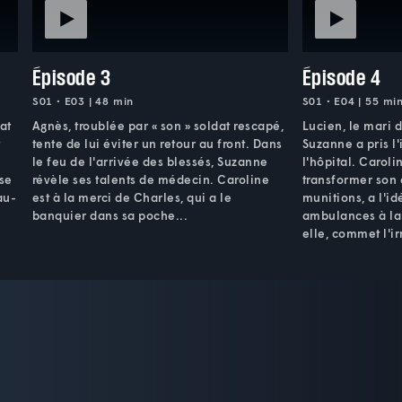
Épisode 3
Épisode 4
S01 • E03 | 48 min
S01 • E04 | 55 mi
at
Agnès, troublée par « son » soldat rescapé,
Lucien, le mari 
t
tente de lui éviter un retour au front. Dans
Suzanne a pris l'
le feu de l'arrivée des blessés, Suzanne
l'hôpital. Caroli
 se
révèle ses talents de médecin. Caroline
transformer son 
au-
est à la merci de Charles, qui a le
munitions, a l'i
banquier dans sa poche...
ambulances à la
elle, commet l'i