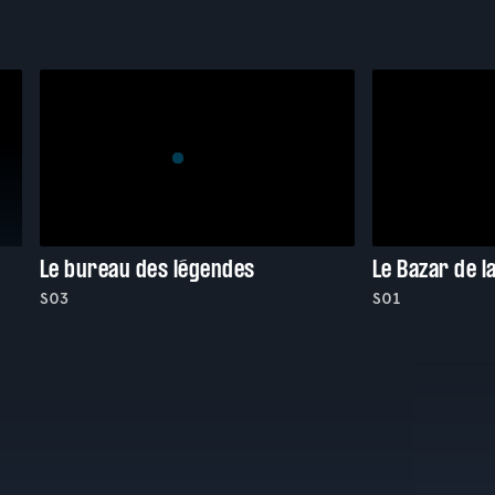
Le bureau des légendes
Le Bazar de l
S03
S01