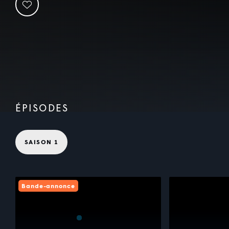
ÉPISODES
SAISON 1
Bande-annonce