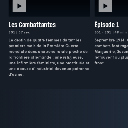
Les Combattantes
Épisode 1
S01 | 37 sec
S01 • E01 | 49 min
Le destin de quatre femmes durant les
Septembre 1914. C
premiers mois de la Première Guerre
combats font rage
mondiale dans une zone rurale proche de
Marguerite, Suzan
la frontière allemande : une religieuse,
retrouvent au plus
une infirmière féministe, une prostituée et
front.
une épouse d'industriel devenue patronne
d'usine.