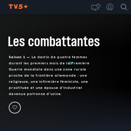
Les combattantes
Saison 1 —
Le destin de quatre femmes
durant les premiers mois de la Première
Guerre mondiale dans une zone rurale
proche de la frontière allemande : une
religieuse, une infirmière féministe, une
prostituée et une épouse d'industriel
devenue patronne d'usine.