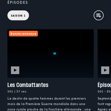
ÉPISODES
SAISON 1
Bande-annonce
Les Combattantes
Épiso
S01 | 37 sec
S01 • E0
Le destin de quatre femmes durant les premiers
Septemb
mois de la Première Guerre mondiale dans une
font rag
zone rurale proche de la frontière allemande : une
Agnès et