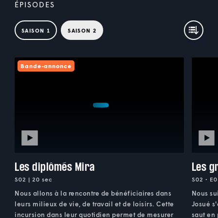
ÉPISODES
SAISON 1
SAISON 2
Bande-annonce
Les diplômés Mira
Les g
S02 | 20 sec
S02 • E0
Nous allons à la rencontre de bénéficiaires dans
Nous sui
leurs milieux de vie, de travail et de loisirs. Cette
Josué s'
incursion dans leur quotidien permet de mesurer
saut en