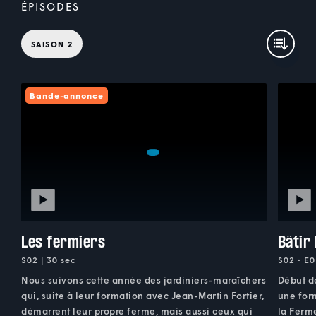
ÉPISODES
SAISON 2
Bande-annonce
Les fermiers
Bâtir
S02 | 30 sec
S02 • E0
Nous suivons cette année des jardiniers-maraîchers
Début d
qui, suite à leur formation avec Jean-Martin Fortier,
une for
démarrent leur propre ferme, mais aussi ceux qui
la Ferm