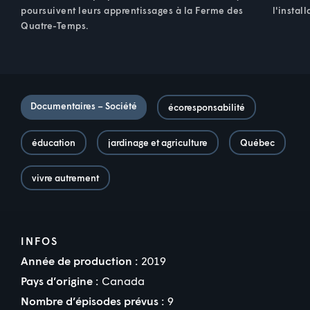
poursuivent leurs apprentissages à la Ferme des
l'instal
Quatre-Temps.
Documentaires – Société
écoresponsabilité
éducation
jardinage et agriculture
Québec
vivre autrement
INFOS
Année de production :
2019
Pays d’origine :
Canada
Nombre d’épisodes prévus :
9