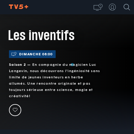
Les inventifs
DIMANCHE 08:00
Saison 2 —
En compagnie du magicien Luc
Langevin, nous découvrons l'ingéniosité sans
limite de jeunes inventeurs en herbe
allumés. Une rencontre originale et pas
toujours sérieuse entre science, magie et
créativité!