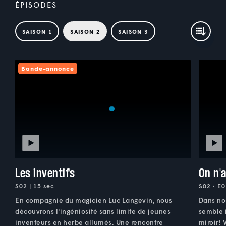
ÉPISODES
SAISON 1
SAISON 2
SAISON 3
Bande-annonce
Les inventifs
On n'
S02 | 15 sec
S02 • E0
En compagnie du magicien Luc Langevin, nous
Dans nos
découvrons l'ingéniosité sans limite de jeunes
semble 
inventeurs en herbe allumés. Une rencontre
miroir! 