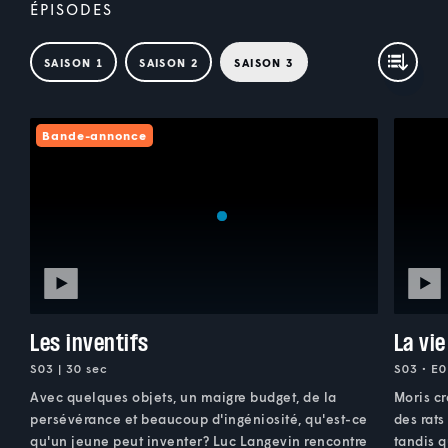
ÉPISODES
SAISON 1
SAISON 2
SAISON 3
Bande-annonce
Les inventifs
La vie
S03 | 30 sec
S03 • E0
Avec quelques objets, un maigre budget, de la
Moris cr
persévérance et beaucoup d'ingéniosité, qu'est-ce
des rats
qu'un jeune peut inventer? Luc Langevin rencontre
tandis q