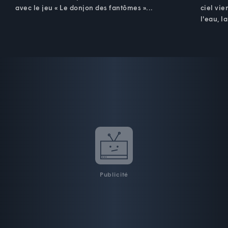
avec le jeu « Le donjon des fantômes »...
ciel vie
l'eau, l
Publicité