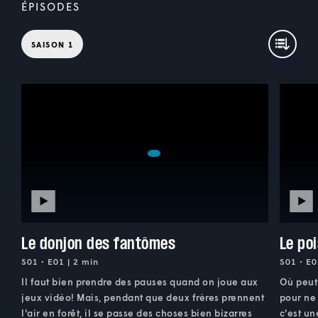
ÉPISODES
SAISON 1
Le donjon des fantômes
Le po
S01 • E01 | 2 min
S01 • E0
Il faut bien prendre des pauses quand on joue aux
Où peut 
jeux vidéo! Mais, pendant que deux frères prennent
pour ne 
l'air en forêt, il se passe des choses bien bizarres
c'est u