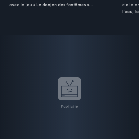
avec le jeu « Le donjon des fantômes »...
ciel vie
l'eau, l
Publicité