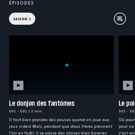
ÉPISODES
SAISON 1
Le donjon des fantômes
Le po
S01 • E01 | 2 min
S01 • E0
Il faut bien prendre des pauses quand on joue aux
Où peut 
jeux vidéo! Mais, pendant que deux frères prennent
pour ne 
l'air en forêt, il se passe des choses bien bizarres
c'est u