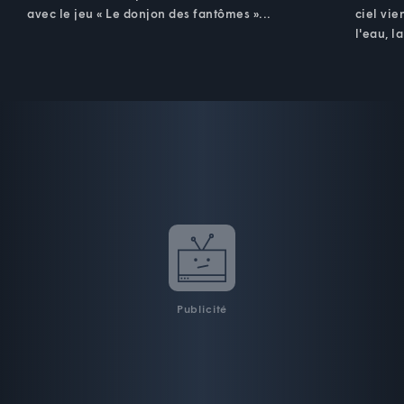
avec le jeu « Le donjon des fantômes »...
ciel vie
l'eau, l
Publicité