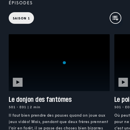
ÉPISODES
SAISON 1
Le donjon des fantômes
Le po
S01 • E01 | 2 min
S01 • E0
Il faut bien prendre des pauses quand on joue aux
Où peut 
jeux vidéo! Mais, pendant que deux frères prennent
pour ne 
l'air en forêt, il se passe des choses bien bizarres
c'est u