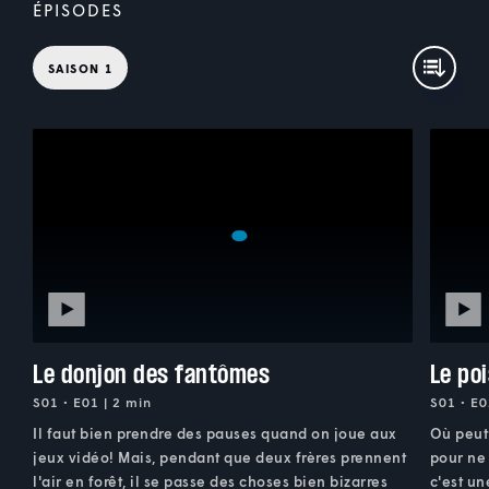
ÉPISODES
SAISON 1
Le donjon des fantômes
Le po
S01 • E01 | 2 min
S01 • E0
Il faut bien prendre des pauses quand on joue aux
Où peut 
jeux vidéo! Mais, pendant que deux frères prennent
pour ne 
l'air en forêt, il se passe des choses bien bizarres
c'est u