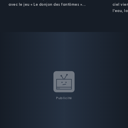
avec le jeu « Le donjon des fantômes »...
ciel vie
l'eau, l
Publicité