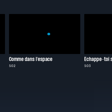
Comme dans l'espace
Échappe-toi s
S02
S03