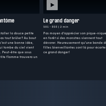
fantôme
Le grand danger
S01 • E03 | 2 min
taller la douce petite
Pas moyen d'apprécier son pique-niqu
as tout brûler? Au bout
en forêt si des monstres viennent tout
c'est une bonne idée,
dévorer. Heureusement qu'une bande d
ui tombe du ciel vient
filles bienveillantes sont là pour écarte
.. Peut-être que sous
ce grand danger!
etite flamme trouvera un