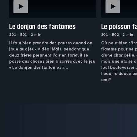
Le donjon des fantômes
Le poisson 
S01 • E01 | 2 min
S01 • E02 | 2 min
Il faut bien prendre des pauses quand on
Où peut bien s'ins
joue aux jeux vidéo! Mais, pendant que
flamme pour ne p
deux frères prennent l'air en forêt, il se
d'une chandelle, 
passe des choses bien bizarres avec le jeu
mais une étoile q
« Le donjon des fantômes »...
tout bouleverser.
l'eau, la douce p
ami?