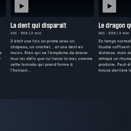
La dent qui disparait
Le dragon q
S01 • E04 | 2 min
S01 • E05 | 2 min
e
Il était une fois un pirate avec un
En temps normal
chapeau, un crochet... et une dent en
foudre suffisent 
e
moins. Rien qui ne l'empêche de braver
distance, mais d
r
tous les défis que lui lance la mer, comme
attrapé un rhume,
cette tornade qui prend forme à
produire. Peut-ê
l'horizon...
trouve derrière 