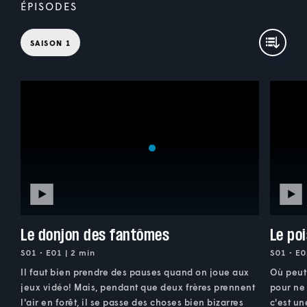
ÉPISODES
SAISON 1
Le donjon des fantômes
Le po
S01 • E01 | 2 min
S01 • E0
Il faut bien prendre des pauses quand on joue aux
Où peut 
jeux vidéo! Mais, pendant que deux frères prennent
pour ne 
l'air en forêt, il se passe des choses bien bizarres
c'est u