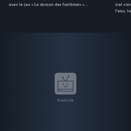
avec le jeu « Le donjon des fantômes »...
ciel vie
l'eau, l
Publicité