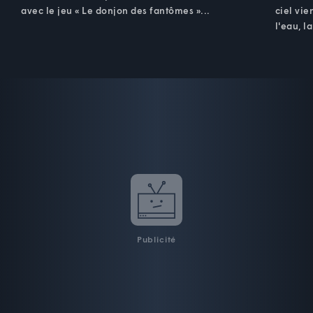
avec le jeu « Le donjon des fantômes »...
ciel vie
l'eau, l
Publicité