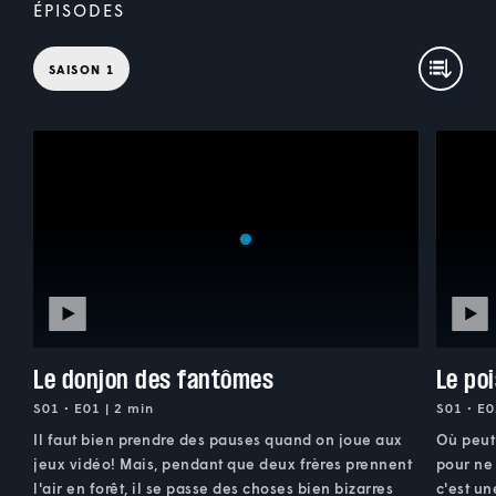
ÉPISODES
SAISON 1
Le donjon des fantômes
Le po
S01 • E01 | 2 min
S01 • E0
Il faut bien prendre des pauses quand on joue aux
Où peut 
jeux vidéo! Mais, pendant que deux frères prennent
pour ne 
l'air en forêt, il se passe des choses bien bizarres
c'est u