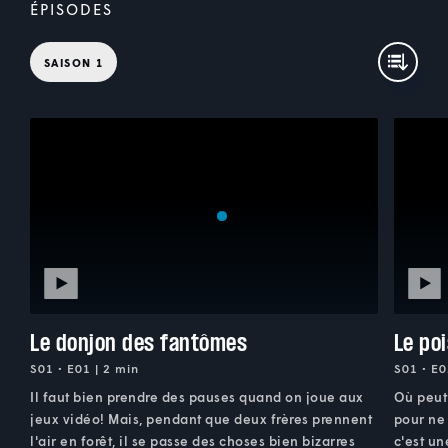
ÉPISODES
SAISON 1
Le donjon des fantômes
Le po
S01 • E01 | 2 min
S01 • E0
Il faut bien prendre des pauses quand on joue aux
Où peut 
jeux vidéo! Mais, pendant que deux frères prennent
pour ne 
l'air en forêt, il se passe des choses bien bizarres
c'est u