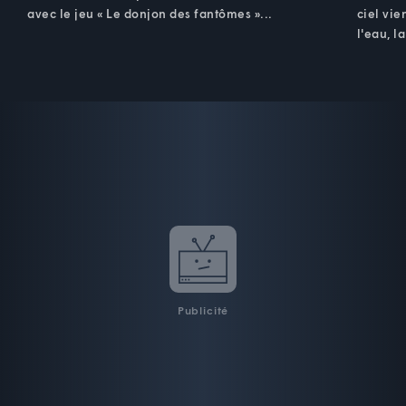
avec le jeu « Le donjon des fantômes »...
ciel vie
l'eau, l
Publicité