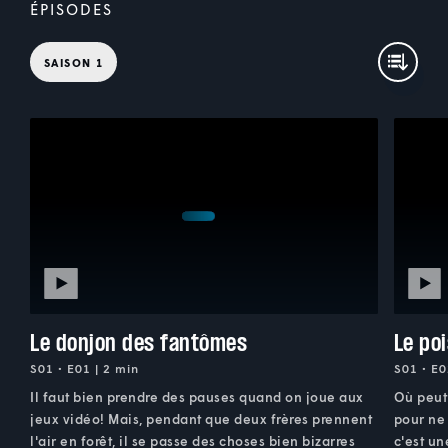
ÉPISODES
SAISON 1
Le donjon des fantômes
Le po
S01 • E01 | 2 min
S01 • E0
Il faut bien prendre des pauses quand on joue aux
Où peut 
jeux vidéo! Mais, pendant que deux frères prennent
pour ne 
l'air en forêt, il se passe des choses bien bizarres
c'est u