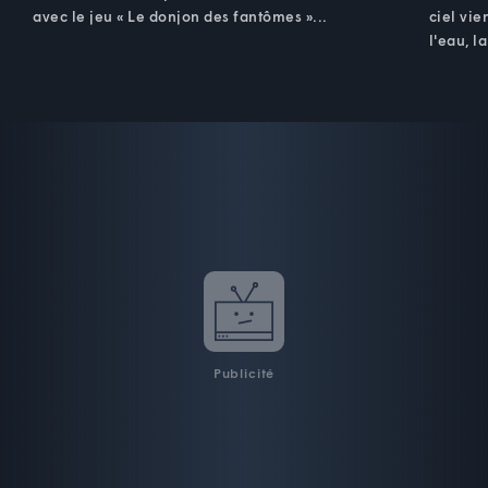
avec le jeu « Le donjon des fantômes »...
ciel vie
l'eau, l
Publicité