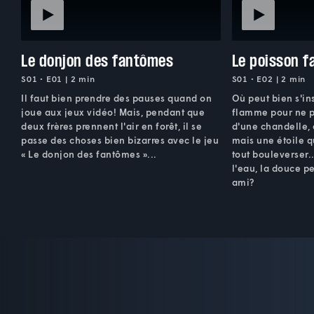
Le donjon des fantômes
Le poisson 
S01 • E01 | 2 min
S01 • E02 | 2 min
Il faut bien prendre des pauses quand on
Où peut bien s'ins
joue aux jeux vidéo! Mais, pendant que
flamme pour ne p
deux frères prennent l'air en forêt, il se
d'une chandelle, 
passe des choses bien bizarres avec le jeu
mais une étoile q
« Le donjon des fantômes »...
tout bouleverser.
l'eau, la douce p
ami?