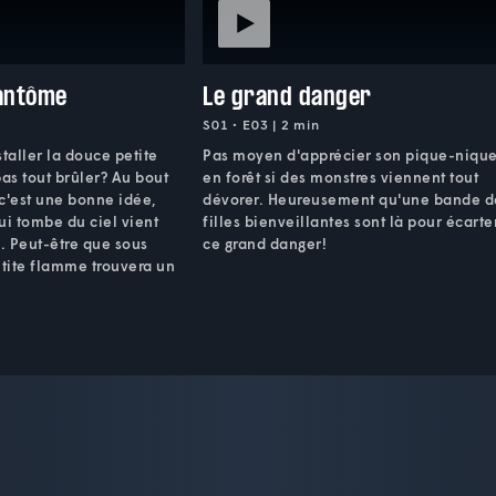
fantôme
Le grand danger
S01 • E03 | 2 min
taller la douce petite
Pas moyen d'apprécier son pique-niqu
as tout brûler? Au bout
en forêt si des monstres viennent tout
c'est une bonne idée,
dévorer. Heureusement qu'une bande d
ui tombe du ciel vient
filles bienveillantes sont là pour écarte
.. Peut-être que sous
ce grand danger!
etite flamme trouvera un