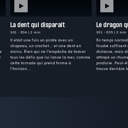
La dent qui disparait
Le dragon q
S01 • E04 | 2 min
S01 • E05 | 2 min
e
Il était une fois un pirate avec un
En temps normal
chapeau, un crochet... et une dent en
foudre suffisent 
e
moins. Rien qui ne l'empêche de braver
distance, mais d
r
tous les défis que lui lance la mer, comme
attrapé un rhume,
cette tornade qui prend forme à
produire. Peut-ê
l'horizon...
trouve derrière 