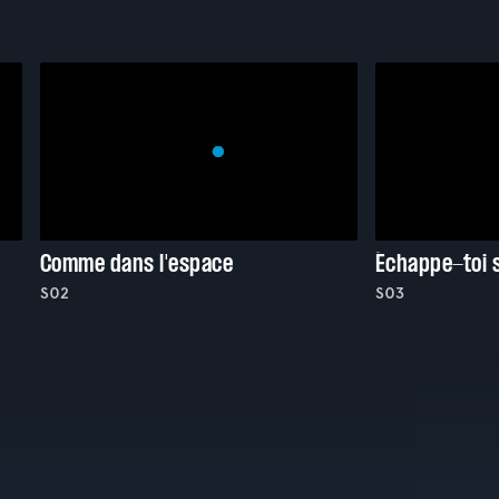
Comme dans l'espace
Échappe-toi s
S02
S03