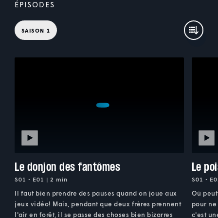
ÉPISODES
SAISON 1
Le donjon des fantômes
Le po
S01 • E01 | 2 min
S01 • E0
Il faut bien prendre des pauses quand on joue aux
Où peut 
jeux vidéo! Mais, pendant que deux frères prennent
pour ne 
l'air en forêt, il se passe des choses bien bizarres
c'est u