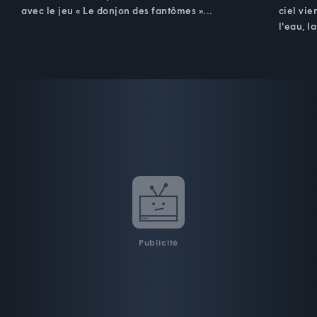
avec le jeu « Le donjon des fantômes »...
ciel vie
l'eau, l
Publicité