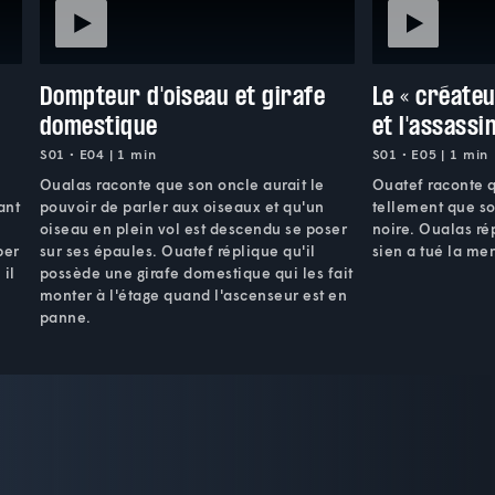
Dompteur d'oiseau et girafe
Le « créate
domestique
et l'assassi
S01 • E04 | 1 min
S01 • E05 | 1 min
Oualas raconte que son oncle aurait le
Ouatef raconte 
ant
pouvoir de parler aux oiseaux et qu'un
tellement que so
oiseau en plein vol est descendu se poser
noire. Oualas ré
per
sur ses épaules. Ouatef réplique qu'il
sien a tué la me
 il
possède une girafe domestique qui les fait
monter à l'étage quand l'ascenseur est en
panne.