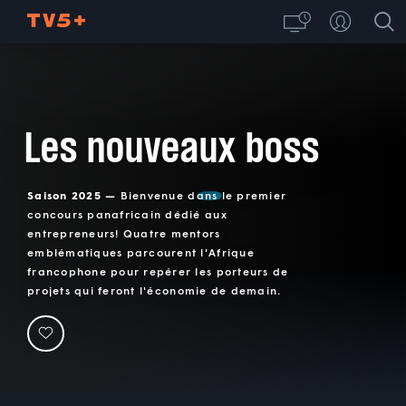
Les nouveaux boss
Saison 2025 —
Bienvenue dans le premier
concours panafricain dédié aux
entrepreneurs! Quatre mentors
emblématiques parcourent l'Afrique
francophone pour repérer les porteurs de
projets qui feront l'économie de demain.