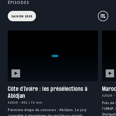
ÉPISODES
SAISON 2025
Côte d'Ivoire : les présélections à
Maroc
Abidjan
S2025 • 
S2025 • E01 | 72 min
Près de
l'UM6P, 
Première étape du concours : Abidjan. Le jury
Startgat
s'apprête à départager les meilleurs projets.