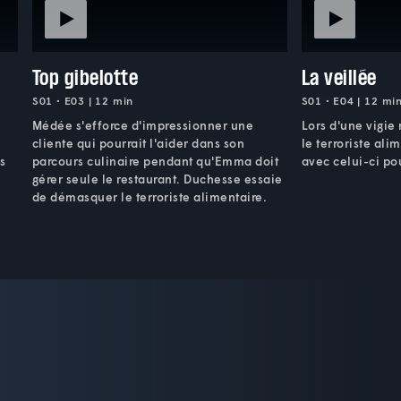
Top gibelotte
La veillée
S01 • E03 | 12 min
S01 • E04 | 12 mi
Médée s'efforce d'impressionner une
Lors d'une vigie
cliente qui pourrait l'aider dans son
le terroriste ali
es
parcours culinaire pendant qu'Emma doit
avec celui-ci po
.
gérer seule le restaurant. Duchesse essaie
de démasquer le terroriste alimentaire.