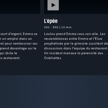
L'épée
S01 • E02 | 12 min
court d'argent, Emma se
Loulou prend Emma sous son aile. Les
er un emploi dans un
ressemblances entre Emma et l'Élue
val pour rembourser ses
prophétisée par le grimoire suscitent d
pprend davantage sur le
discussions dans l'équipe du restaurant
ui dicte le
Un incident menace la pérennité des
u restaurant.
Oubliettes.