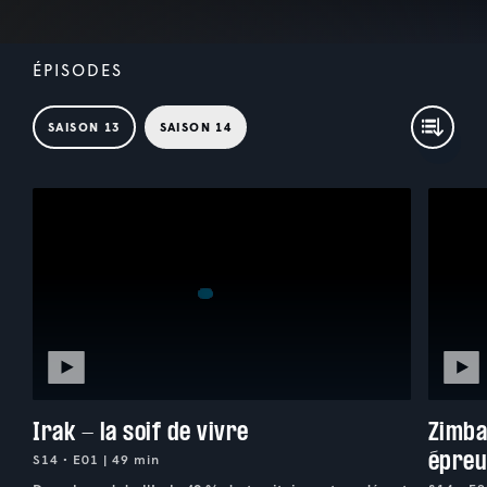
ÉPISODES
SAISON 13
SAISON 14
Irak - la soif de vivre
Zimba
épreu
S14 • E01 | 49 min