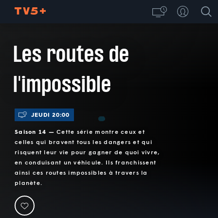
Les routes de
l'impossible
JEUDI 20:00
Saison 14 —
Cette série montre ceux et
celles qui bravent tous les dangers et qui
risquent leur vie pour gagner de quoi vivre,
en conduisant un véhicule. Ils franchissent
ainsi ces routes impossibles à travers la
planète.