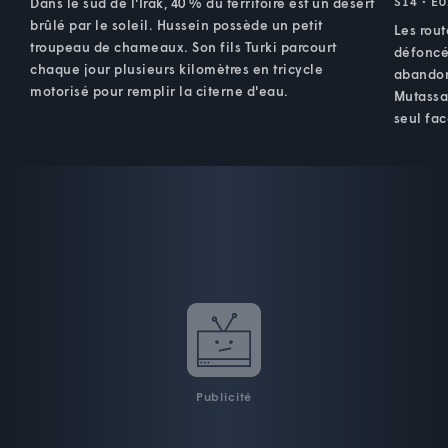
S14 • E0
Dans le sud de l'Irak, 40 % du territoire est un désert
brûlé par le soleil. Hussein possède un petit
Les rou
troupeau de chameaux. Son fils Turki parcourt
défoncée
chaque jour plusieurs kilomètres en tricycle
abandon
motorisé pour remplir la citerne d'eau.
Mutassa
seul fac
Publicité