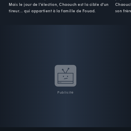
Mais le jour de l'élection, Chaouch est la cible d'un
Chaouch,
tireur... qui appartient à la famille de Fouad.
son frèr
Publicité