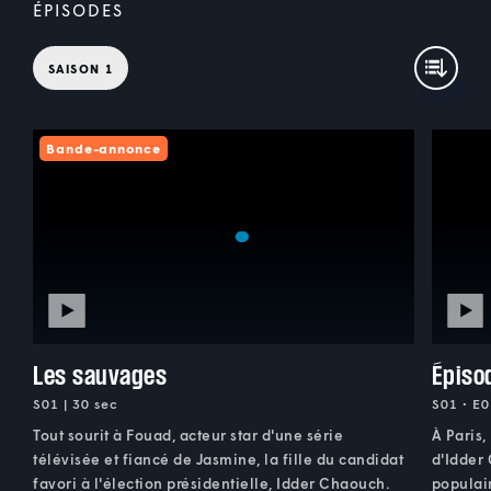
ÉPISODES
SAISON 1
Bande-annonce
Les sauvages
Épiso
S01 | 30 sec
S01 • E0
Tout sourit à Fouad, acteur star d'une série
À Paris,
télévisée et fiancé de Jasmine, la fille du candidat
d'Idder
favori à l'élection présidentielle, Idder Chaouch.
populair