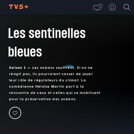
Les sentinelles
bleues
Saison 1 —
Les océans souffrent. Si on ne
réagit pas, ils pourraient cesser de jouer
leur rôle de régulateurs du climat. La
comédienne Héloïse Martin part à la
rencontre de ceux et celles qui se mobilisent
pour la préservation des océans.