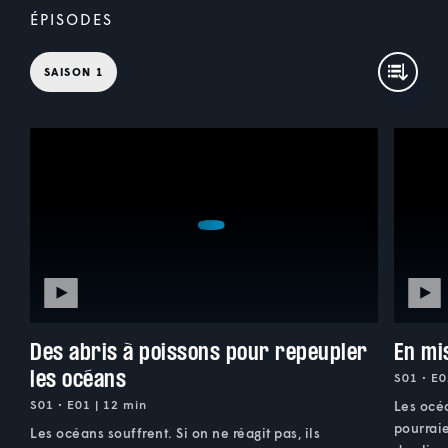
ÉPISODES
SAISON 1
Des abris à poissons pour repeupler
En mi
les océans
S01 • E0
S01 • E01 | 12 min
Les océa
pourraie
Les océans souffrent. Si on ne réagit pas, ils