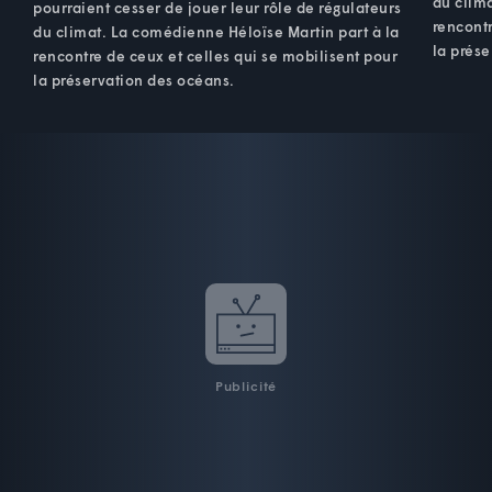
du clim
pourraient cesser de jouer leur rôle de régulateurs
rencontr
du climat. La comédienne Héloïse Martin part à la
la prése
rencontre de ceux et celles qui se mobilisent pour
la préservation des océans.
Publicité