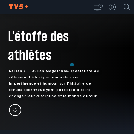
L'étoffe des
athlètes
Saison 1 —
Julien Magalhães, spécialiste du
vêtement historique, enquête avec
impertinence et humour sur l'histoire de
tenues sportives ayant participé à faire
changer leur discipline et le monde autour.