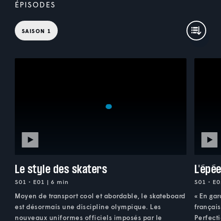
ÉPISODES
SAISON 1
Le style des skaters
L'épé
S01 • E01 | 6 min
S01 • E0
Moyen de transport cool et abordable, le skateboard
« En gard
est désormais une discipline olympique. Les
français
nouveaux uniformes officiels imposés par le
Perfecti